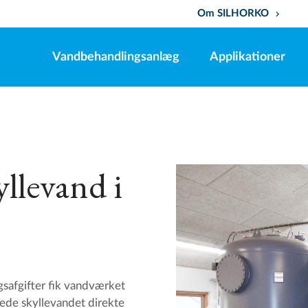
Om SILHORKO
keyboard_arrow_down
Vandbehandlingsanlæg
Applikationer
yllevand i
safgifter fik vandværket
lede skyllevandet direkte