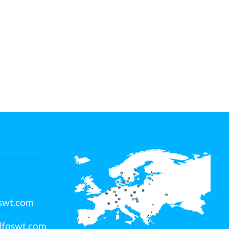
swt.com
dfoswt.com