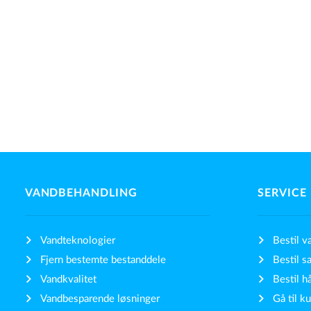
VANDBEHANDLING
SERVICE
Vandteknologier
Bestil v
Fjern bestemte bestanddele
Bestil sa
Vandkvalitet
Bestil h
Vandbesparende løsninger
Gå til k