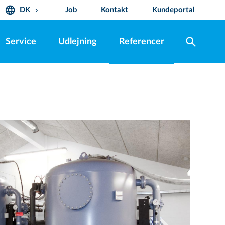
language
DK
Job
Kontakt
Kundeportal
keyboard_arrow_down
search
Service
Udlejning
Referencer