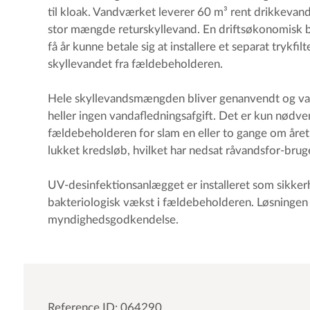
til kloak. Vandværket leverer 60 m³ rent drikkevand
stor mængde returskyllevand. En driftsøkonomisk be
få år kunne betale sig at installere et separat trykfilt
skyllevandet fra fældebeholderen.
Hele skyllevandsmængden bliver genanvendt og va
heller ingen vandafledningsafgift. Det er kun nødve
fældebeholderen for slam en eller to gange om året
lukket kredsløb, hvilket har nedsat råvandsfor-brug
UV-desinfektionsanlægget er installeret som sikke
bakteriologisk vækst i fældebeholderen. Løsningen
myndighedsgodkendelse.
Reference ID: 064290