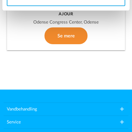
28.-29. november
AJOUR
Odense Congress Center, Odense
Se mere
add
Vandbehandling
add
Service