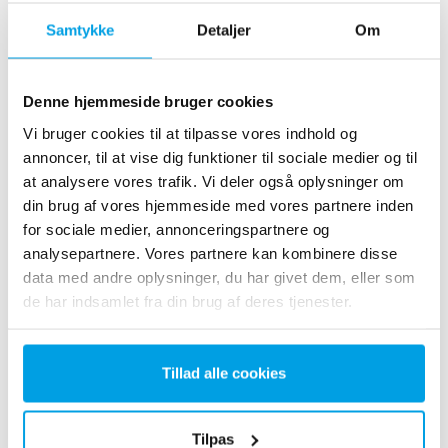
Samtykke
Detaljer
Om
4. oktober 2024
DANSKE VANDVÆRKERS FAGMESSE
Denne hjemmeside bruger cookies
MESSE C, Fredericia
Vi bruger cookies til at tilpasse vores indhold og
annoncer, til at vise dig funktioner til sociale medier og til
Se mere
at analysere vores trafik. Vi deler også oplysninger om
din brug af vores hjemmeside med vores partnere inden
for sociale medier, annonceringspartnere og
analysepartnere. Vores partnere kan kombinere disse
24.-25. oktober
data med andre oplysninger, du har givet dem, eller som
DANSK FJERNVARMES LANDSMØDE
de har indsamlet fra din brug af deres tjenester.
Bella Center, København
Se mere
Tillad alle cookies
Tilpas