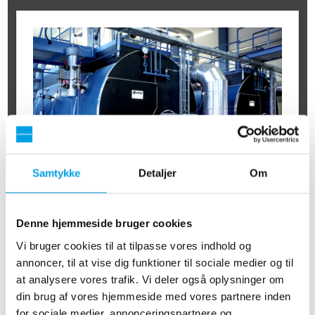
Samtykke
Detaljer
Om
Denne hjemmeside bruger cookies
KEDELVAND
Vi bruger cookies til at tilpasse vores indhold og
Direkte varme eller varme fra varmt vand er en vigtig
annoncer, til at vise dig funktioner til sociale medier og til
faktor ved produktion af føde- og drikkevarer. Optimal
at analysere vores trafik. Vi deler også oplysninger om
vandkvalitet til industrielle dampkedler vil minimere
din brug af vores hjemmeside med vores partnere inden
behovet for bundudblæsning og optimere
driftssikkerheden.
for sociale medier, annonceringspartnere og