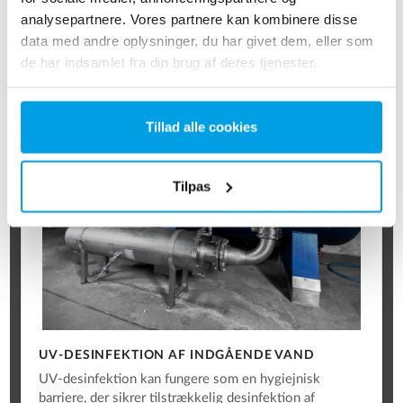
analysepartnere. Vores partnere kan kombinere disse
Læs mere om kedelvand
data med andre oplysninger, du har givet dem, eller som
de har indsamlet fra din brug af deres tjenester.
Tillad alle cookies
Tilpas
UV-DESINFEKTION AF INDGÅENDE VAND
UV-desinfektion kan fungere som en hygiejnisk
barriere, der sikrer tilstrækkelig desinfektion af