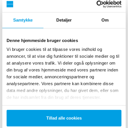
Flere muligheder
EDI-anlægget er konstrueret efter designprincipperne
Samtykke
Detaljer
Om
for vores standardanlæg, men tilpasset til dine
specifikke behov. Næsten alle parametre og
komponenter kan varieres og kombineres.
Denne hjemmeside bruger cookies
Vi bruger cookies til at tilpasse vores indhold og
annoncer, til at vise dig funktioner til sociale medier og til
at analysere vores trafik. Vi deler også oplysninger om
din brug af vores hjemmeside med vores partnere inden
for sociale medier, annonceringspartnere og
analysepartnere. Vores partnere kan kombinere disse
data med andre oplysninger, du har givet dem, eller som
de har indsamlet fra din brug af deres tjenester.
Tillad alle cookies