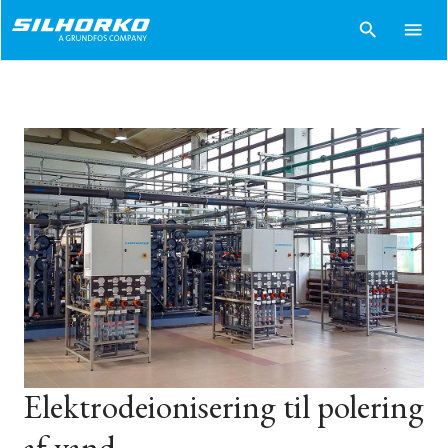
search
menu
Elektrodeionisering til polering
af vand