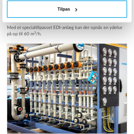
Tilpas
Højere ydelse
Med et specialtilpasset EDI-anlæg kan der opnås en ydelse
3
på op til 60 m
/h.