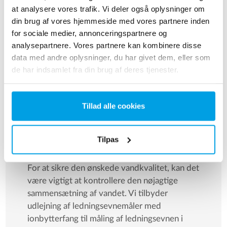
0,2 μS/cm.
at analysere vores trafik. Vi deler også oplysninger om
din brug af vores hjemmeside med vores partnere inden
for sociale medier, annonceringspartnere og
Kontakt os
analysepartnere. Vores partnere kan kombinere disse
data med andre oplysninger, du har givet dem, eller som
de har indsamlet fra din brug af deres tjenester.
Tillad alle cookies
TILVALG
Tilpas
Ledningsevnemåler
For at sikre den ønskede vandkvalitet, kan det
være vigtigt at kontrollere den nøjagtige
sammensætning af vandet. Vi tilbyder
udlejning af ledningsevnemåler med
ionbytterfang til måling af ledningsevnen i