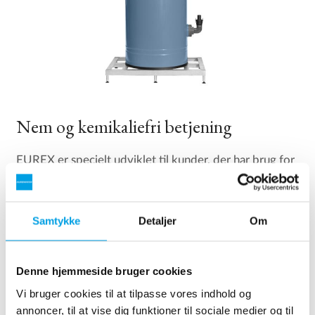
Nem og kemikaliefri betjening
EUREX er specielt udviklet til kunder, der har brug for
midlertidigt demineraliseret vand af højeste kvalitet,
og som hverken ønsker at opbevare eller håndtere
regenereringskemikalier (syre og lud) på
Samtykke
Detaljer
Om
installationsstedet.
EUREX-enheden har en ydelse på op til 28 m³/h.
Denne hjemmeside bruger cookies
Afhængig af anvendelsen har størstedelen af ​​
Vi bruger cookies til at tilpasse vores indhold og
anlæggets kapacitet ledningsevne på under
annoncer, til at vise dig funktioner til sociale medier og til