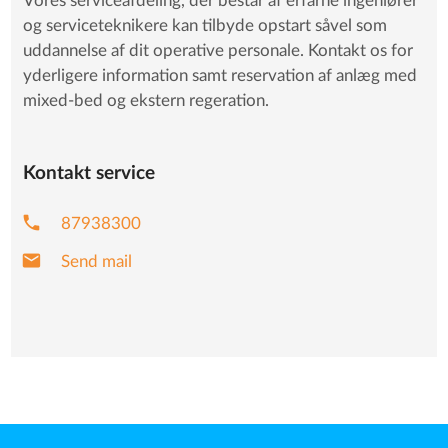
Vores serviceafdeling, der består af erfarne ingeniører
og serviceteknikere kan tilbyde opstart såvel som
uddannelse af dit operative personale. Kontakt os for
yderligere information samt reservation af anlæg med
mixed-bed og ekstern regeration.
Kontakt service
phone
87938300
mail
Send mail