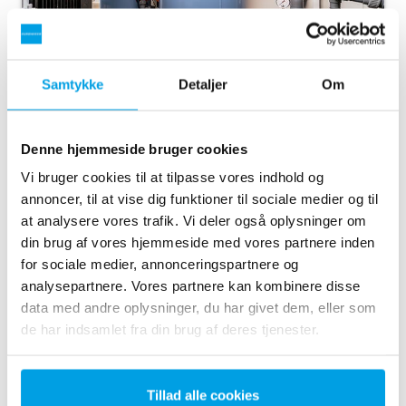
Samtykke
Detaljer
Om
BLØDGJORT VAND
Denne hjemmeside bruger cookies
Container bestående af blødgøringsanlæg kan levere
Vi bruger cookies til at tilpasse vores indhold og
en hårdhed på mindre end 0,5 °dH og med ydelse op til
3
20 m
/h. Anlægget er installeret i en containerløsning
annoncer, til at vise dig funktioner til sociale medier og til
sammen med omvendt osmoseanlæg (RO) og kan
at analysere vores trafik. Vi deler også oplysninger om
kører separat eller som forbehandling til RO-
din brug af vores hjemmeside med vores partnere inden
anlægget.
for sociale medier, annonceringspartnere og
analysepartnere. Vores partnere kan kombinere disse
data med andre oplysninger, du har givet dem, eller som
Containerløsningen består bl.a. af følgende:
de har indsamlet fra din brug af deres tjenester.
Blødgøringsanlæg med vandmåler
Salttank, 400 liter
Tillad alle cookies