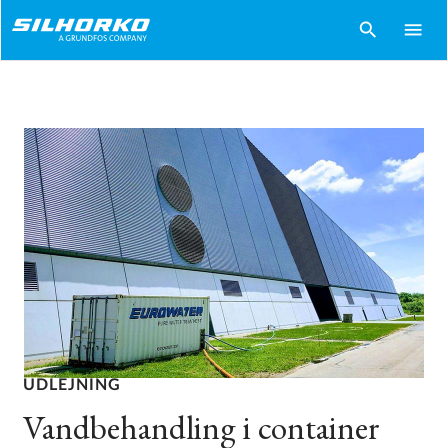
search
menu
UDLEJNING
Vandbehandling i container