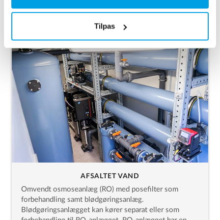
Råvandstank i PE, 1.500 liter
Råvandpumpe fra Grundfos
Tilpas
AFSALTET VAND
Omvendt osmoseanlæg (RO) med posefilter som
forbehandling samt blødgøringsanlæg.
Blødgøringsanlægget kan kører separat eller som