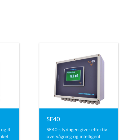
SE40
 og 4
SE40-styringen giver effektiv
enkel
overvågning og intelligent