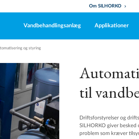
Om SILHORKO
keyboard_arrow_down
Vandbehandlingsanlæg
Applikationer
tomatisering og styring
Automatis
til vandb
Driftsforstyrelser og drif
SILHORKO giver besked om
problem som kræver tilsy