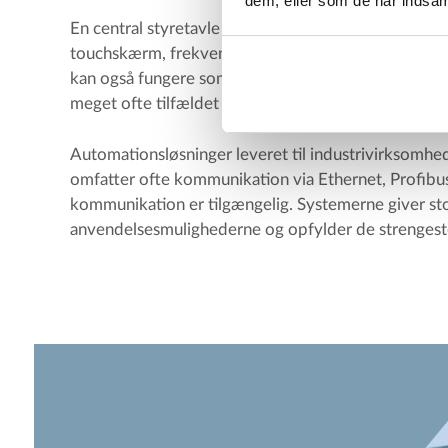
dem, eller som de har indsaml
En central styretavle omfatter eksempelvis PLC, o
touchskærm, frekvensomformere, motorværn samt 
kan også fungere som forsyningstavle til hele bygni
meget ofte tilfældet i forbindelse med vores vandv
Automationsløsninger leveret til industrivirksomhe
omfatter ofte kommunikation via Ethernet, Profibu
kommunikation er tilgængelig. Systemerne giver stor 
anvendelsesmulighederne og opfylder de strengest