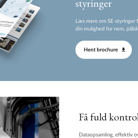
styringer
Læs mere om SE-styringer
din mulighed for nem, pålide
Hent brochure
Få fuld kontro
Dataopsamling, effektiv ov