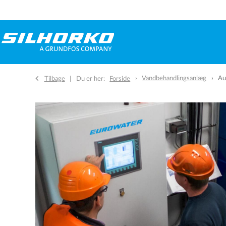
Vandbehandlingsanlæg
Au
Tilbage
Du er her:
Forside