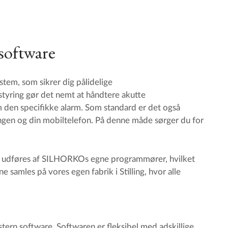
 software
tem, som sikrer dig pålidelige
styring gør det nemt at håndtere akutte
m den specifikke alarm. Som standard er det også
gen og din mobiltelefon. På denne måde sørger du for
en udføres af SILHORKOs egne programmører, hvilket
rne samles på vores egen fabrik i Stilling, hvor alle
stern software. Softwaren er fleksibel med adskillige