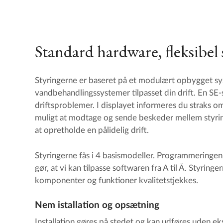
Standard hardware, fleksibel
Styringerne er baseret på et modulært opbygget sys
vandbehandlingssystemer tilpasset din drift. En SE-
driftsproblemer. I displayet informeres du straks o
muligt at modtage og sende beskeder mellem styrin
at opretholde en pålidelig drift.
Styringerne fås i 4 basismodeller. Programmering
gør, at vi kan tilpasse softwaren fra A til Å. Styringe
komponenter og funktioner kvalitetstjekkes.
Nem istallation og opsætning
Installation gøres på stedet og kan udføres uden ek