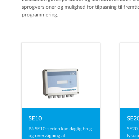
sprogversioner og mulighed for tilpasning til fremtid
programmering.
SE10
SE2
På SE10-serien kan daglig brug
SE20 
og overvågning af
lysdi