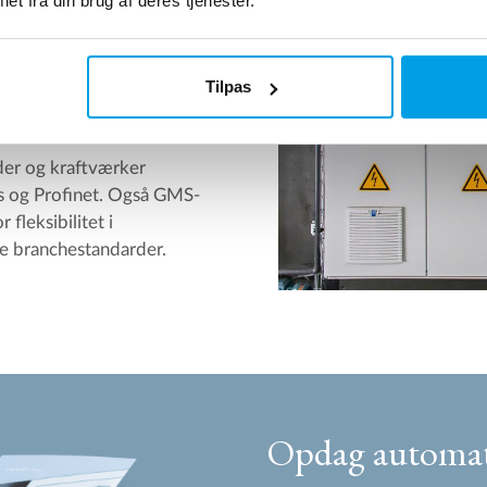
et fra din brug af deres tjenester.
peratørpanel med
diverse måleudstyr og
ngsdelen. Det sidste er
Tilpas
ærkløsninger.
der og kraftværker
s og Profinet. Også GMS-
fleksibilitet i
e branchestandarder.
Opdag automat