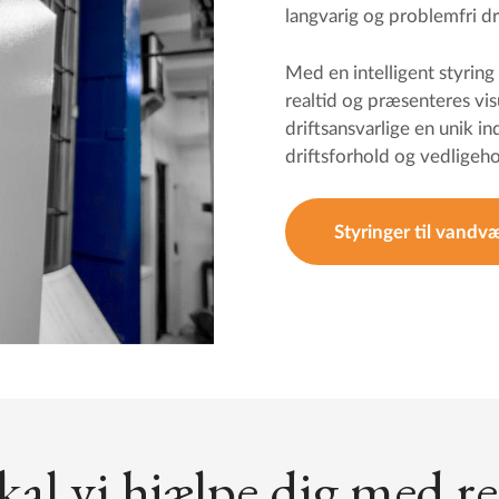
langvarig og problemfri dri
Med en intelligent styring
realtid og præsenteres vis
driftsansvarlige en unik i
driftsforhold og vedligeh
Styringer til vandv
kal vi hjælpe dig med r