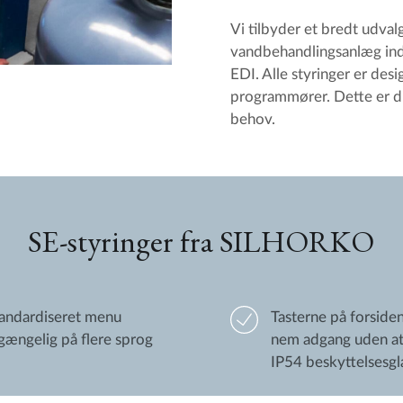
Vi tilbyder et bredt udval
vandbehandlingsanlæg inde
EDI. Alle styringer er de
programmører. Dette er din
behov.
SE-styringer fra SILHORKO
andardiseret menu
Tasterne på forsiden
lgængelig på flere sprog
nem adgang uden at
IP54 beskyttelsesgl