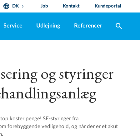
language
DK
Job
Kontakt
Kundeportal
keyboard_arrow_down
search
Service
Udlejning
Referencer
ering og styringer
ehandlingsanlæg
tstop koster penge! SE-styringer fra
 forebyggende vedligehold, og når der er et akut
n.