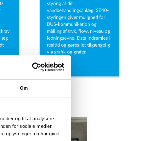
30
styring af dit
t
vandbehandlingsanlæg. SE40-
styringen giver mulighed for
BUS-kommunikation og
skrav,
målling af tryk, flow, niveau og
nlæg
ledningsevne. Data indsamles i
dt
realtid og gøres let tilgængelig
d
via grafik og grafer.
Om
 medier og til at analysere
nden for sociale medier,
e oplysninger, du har givet