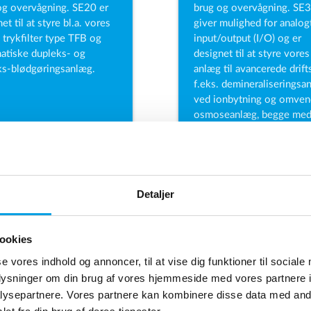
og overvågning. SE20 er
brug og overvågning. SE
et til at styre bl.a. vores
giver mulighed for analog
 trykfilter type TFB og
input/output (I/O) og er
atiske dupleks- og
designet til at styre vores
eks-blødgøringsanlæg.
anlæg til avancerede drift
f.eks. demineraliseringsa
ved ionbytning og omven
osmoseanlæg, begge me
ledningsevnemåling.
Detaljer
ookies
se vores indhold og annoncer, til at vise dig funktioner til sociale
oplysninger om din brug af vores hjemmeside med vores partnere i
ysepartnere. Vores partnere kan kombinere disse data med andr