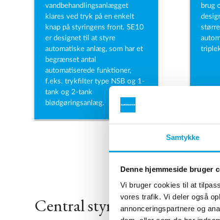
vandbehandlingsanlægget
brug 
klares ved tryk på en enkelt
design
knap på styringens front. SE10
større
er designet til at styre
autom
automatiske anlæg, som har et
tripl
begrænset antal
automatiserede funktioner,
f.eks. trykfilter type NSB og 1-
tank og 2-tank
blødgøringsanlæg.
Samtykke
Denne hjemmeside bruger c
Vi bruger cookies til at tilpas
vores trafik. Vi deler også 
Central styretavle med PLC
annonceringspartnere og anal