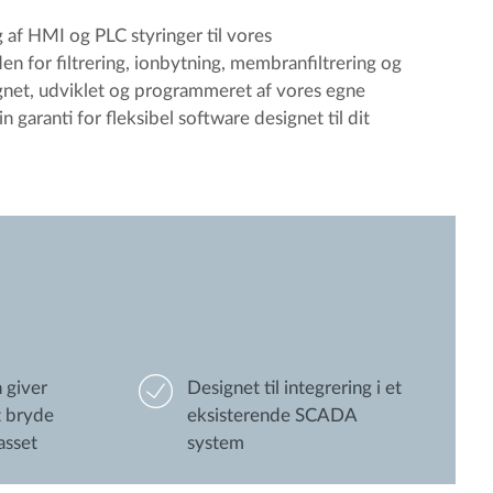
g af HMI og PLC styringer til vores
n for filtrering, ionbytning, membranfiltrering og
signet, udviklet og programmeret af vores egne
 garanti for fleksibel software designet til dit
 giver
Designet til integrering i et
 bryde
eksisterende SCADA
asset
system