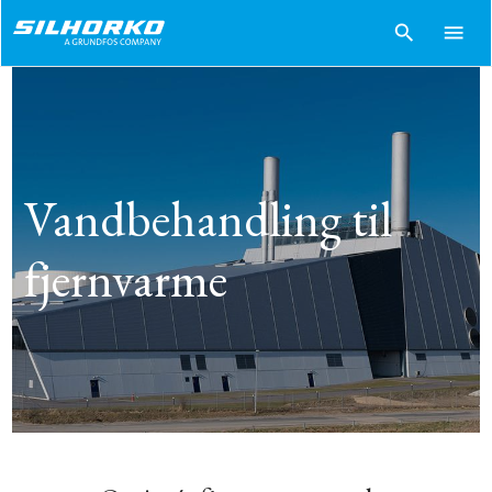
search
menu
Vandbehandling til
fjernvarme