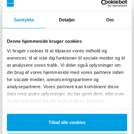
Er kemikalierne løsningen eller en del af
problemet i forhold til korrosion?
Samtykke
Detaljer
Om
Rådgivningsvirksomheden COWI uddyber dette
spørgsmål og fremhæver fordelene ved optimal
vandbehandling i fjernvarmesystemet.
Denne hjemmeside bruger cookies
Vi bruger cookies til at tilpasse vores indhold og
Hent artikel
annoncer, til at vise dig funktioner til sociale medier og til
at analysere vores trafik. Vi deler også oplysninger om
din brug af vores hjemmeside med vores partnere inden
for sociale medier, annonceringspartnere og
analysepartnere. Vores partnere kan kombinere disse
data med andre oplysninger, du har givet dem, eller som
de har indsamlet fra din brug af deres tjenester.
Tillad alle cookies