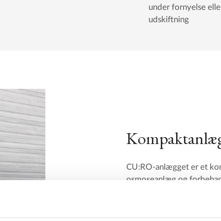
under fornyelse elle
udskiftning
Kompaktanlæg –
CU:RO-anlægget er et ko
osmoseanlæg og forbehan
ramme af rustfrit stål og kl
Betjeningen af kompaktanl