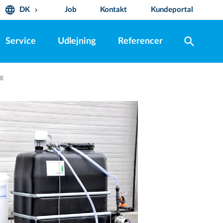
language
DK
Job
Kontakt
Kundeportal
keyboard_arrow_down
search
Service
Udlejning
Referencer
ng