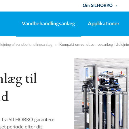
Om SILHORKO
keyboard_arrow_down
Vandbehandlingsanlæg
Applikationer
lejning af vandbehandlingsanlæg
Kompakt omvendt osmoseanlæg | Udlejni
æg til
nd
) fra SILHORKO garantere
set periode efter dit