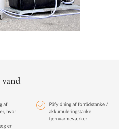
t vand
g af
Påfyldning af forrådstanke /
er, hvor
akkumuleringstanke i
fjernvarmeværker
æg er