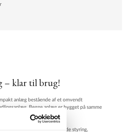
r
 klar til brug!
mpakt anlæg bestående af et omvendt
dlingsanlæg. Begge anlæg er bygget på samme
ar til brug.
ægget er brugervenligt, da både styring,