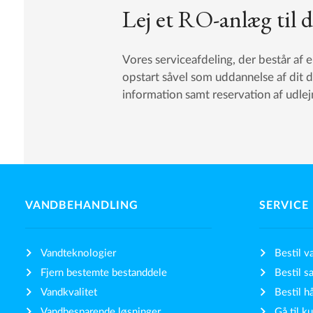
Lej et RO-anlæg til 
Vores serviceafdeling, der består af 
opstart såvel som uddannelse af dit d
information samt reservation af udle
VANDBEHANDLING
SERVICE
Vandteknologier
Bestil v
Fjern bestemte bestanddele
Bestil sa
Vandkvalitet
Bestil h
Vandbesparende løsninger
Gå til k