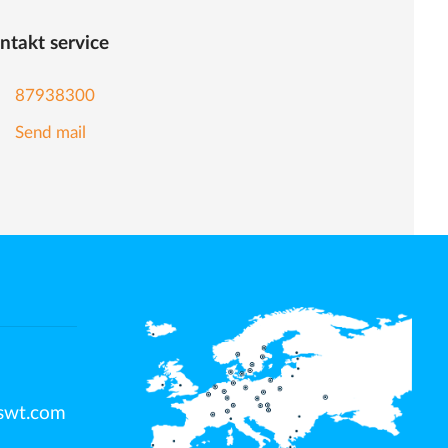
ntakt service
87938300
Send mail
swt.com