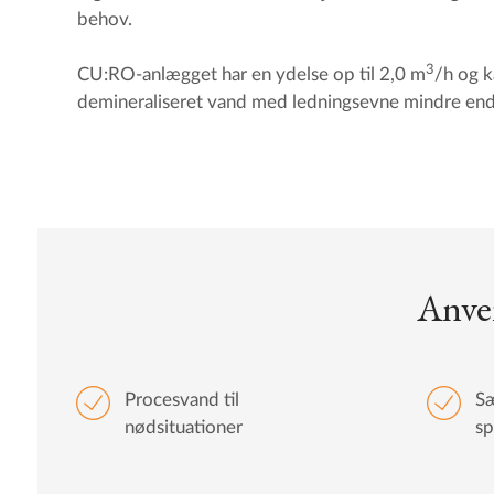
behov.
3
CU:RO-anlægget har en ydelse op til 2,0 m
/h og k
demineraliseret vand med ledningsevne mindre en
Anven
Procesvand til
S
nødsituationer
sp