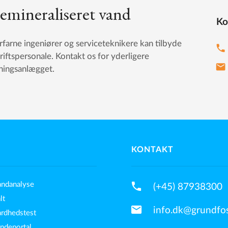
demineraliseret vand
Ko
erfarne ingeniører og serviceteknikere kan tilbyde
phone
riftspersonale. Kontakt os for yderligere
mail
jningsanlægget.
KONTAKT
phone
andanalyse
(+45) 87938300
lt
mail
info.dk@grundfo
årdhedstest
undeportal