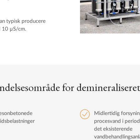
an typisk producere
d 10 μS/cm.
delsesområde for demineralisere
æsonbetonede
Midlertidig forsynin
idsbelastninger
procesvand i period
det eksisterende
vandbehandlingsanl