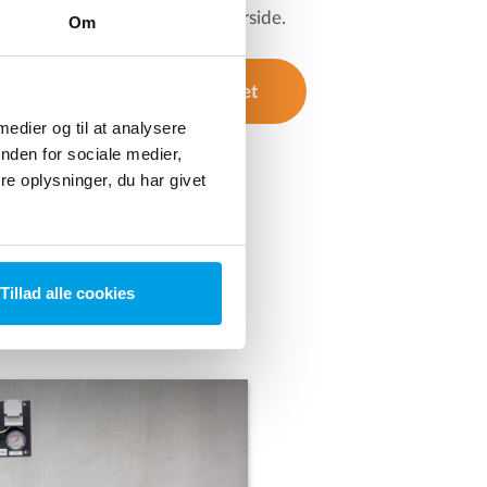
kan betjenes fra anlæggets forside.
Om
ligere specifikation på anlægget
 medier og til at analysere
nden for sociale medier,
e oplysninger, du har givet
Tillad alle cookies