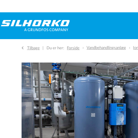
Vandbehandlingsanlæg
Io
Tilbage
Du er her:
Forside