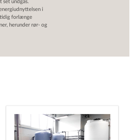
rt set undgås.
nergiudnyttelsen i
tidig forlænge
ner, herunder rør- og