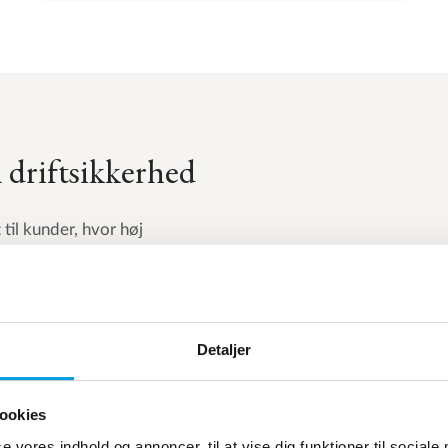
 driftsikkerhed
il kunder, hvor høj
dning.
-tank), Duplex (2-tank)
ggene er udstyrede med
Detaljer
 af høj pålidelighed og
re – ved svigtende el- og
. Opbygningen og
ookies
t tryktab og en deraf
se vores indhold og annoncer, til at vise dig funktioner til sociale