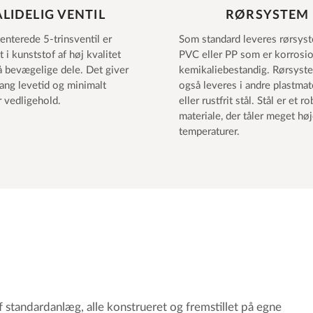
ÅLIDELIG VENTIL
RØRSYSTEM
enterede 5-trinsventil er
Som standard leveres rørsyst
t i kunststof af høj kvalitet
PVC eller PP som er korrosio
 bevægelige dele. Det giver
kemikaliebestandig. Rørsyst
lang levetid og minimalt
også leveres i andre plastmat
 vedligehold.
eller rustfrit stål. Stål er et r
materiale, der tåler meget hø
temperaturer.
 standardanlæg, alle konstrueret og fremstillet på egne