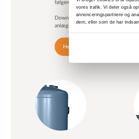
følgende energibesparelse.
vores trafik. Vi deler også 
annonceringspartnere og anal
Download brochuren og læs mere om
dem, eller som de har indsaml
anlægstypen SMP.
Hent brochure