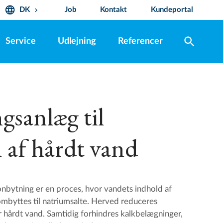
language
DK
Job
Kontakt
Kundeportal
keyboard_arrow_down
search
Service
Udlejning
Referencer
gsanlæg til
 af hårdt vand
onbytning er en proces, hvor vandets indhold af
mbyttes til natriumsalte. Herved reduceres
 hårdt vand. Samtidig forhindres kalkbelægninger,