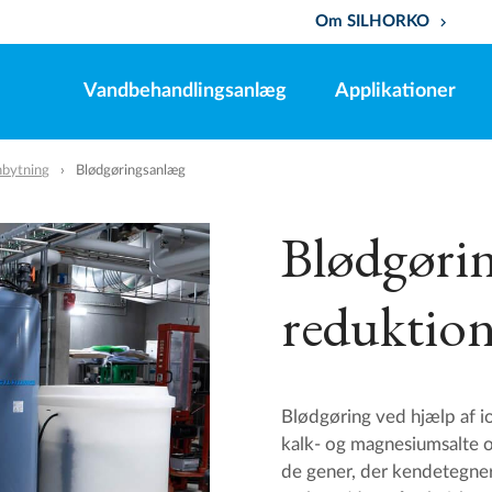
Om SILHORKO
keyboard_arrow_down
Vandbehandlingsanlæg
Applikationer
nbytning
Blødgøringsanlæg
Blødgørin
reduktion
Blødgøring ved hjælp af i
kalk- og magnesiumsalte o
de gener, der kendetegner