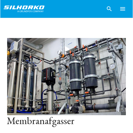
search
menu
Membranafgasser