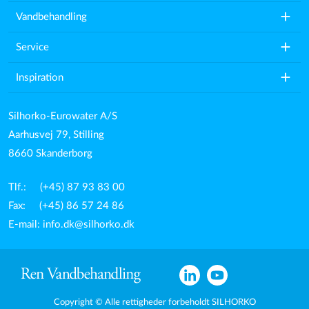
add
Vandbehandling
add
Service
add
Inspiration
Silhorko-Eurowater A/S
Aarhusvej 79, Stilling
8660 Skanderborg
Tlf.: (+45) 87 93 83 00
Fax: (+45) 86 57 24 86
E-mail:
info.dk@silhorko.dk
Copyright © Alle rettigheder forbeholdt SILHORKO