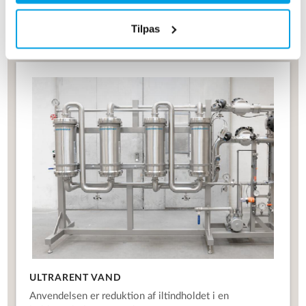
kedelspædevand iht. DS/EN 12952-12. En komplet
rammemonteret løsning af rustfrit stål AISI 316.
Tilpas
ULTRARENT VAND
Anvendelsen er reduktion af iltindholdet i en