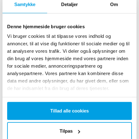
Samtykke
Detaljer
Om
Med en SE40-styring er det muligt at indsamle
udvalgte procesparametre såsom ledningsevne, flow
Denne hjemmeside bruger cookies
og tryk i realtid og få dem præsenteret via grafik og
Vi bruger cookies til at tilpasse vores indhold og
grafer på en intuitiv farve touchskærm.
annoncer, til at vise dig funktioner til sociale medier og til
at analysere vores trafik. Vi deler også oplysninger om
SE40-styring er designet og udviklet af
din brug af vores hjemmeside med vores partnere inden
SILHORKOs egne programmører. Dette giver garanti
for sociale medier, annonceringspartnere og
for fleksibel software, der kan konfigureres til
analysepartnere. Vores partnere kan kombinere disse
specifikke kundebehov. Samtidig stå vi klar
data med andre oplysninger, du har givet dem, eller som
med kvalificeret og hurtig support ved uforudsete
de har indsamlet fra din brug af deres tjenester.
hændelser, så driften opretholdes.
Tillad alle cookies
Læs mere om SE40-styringen
Tilpas