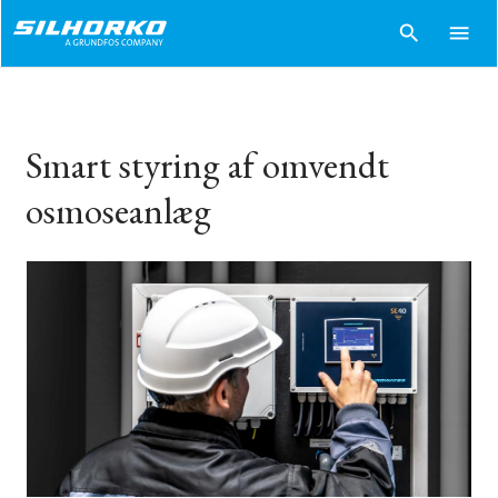
search
menu
Smart styring af omvendt
osmoseanlæg