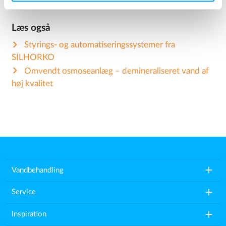
Læs også
Styrings- og automatiseringssystemer fra
SILHORKO
Omvendt osmoseanlæg – demineraliseret vand af
høj kvalitet
add
Vandbehandling
add
Service
add
Inspiration