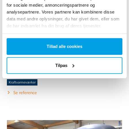
for sociale medier, annonceringspartnere og
analysepartnere. Vores partnere kan kombinere disse
data med andre oplysninger, du har givet dem, eller som
2 x 60 m³/h ultrarent vand til kraftvarmeværk - WTP i 6
de har indsamlet fra din brug af deres tjenester.
x 40’ containere
Kunden ønskede at opgradere det eksisterende
vandbehandlingsanlæg, men havde ikke mere ledig plads
Tillad alle cookies
tilgængelig og ønskede, at minimere installationsarbejdet på
brugsstedet så meget som muligt. Det blev derfor besluttet
at bestille et vandbehandlingsanlæg indbygget i seks 40 '
Tilpas
containere. Installatio...
Kedelvand
Mobil vandbehandling
Kraftvarmeværker
Se reference