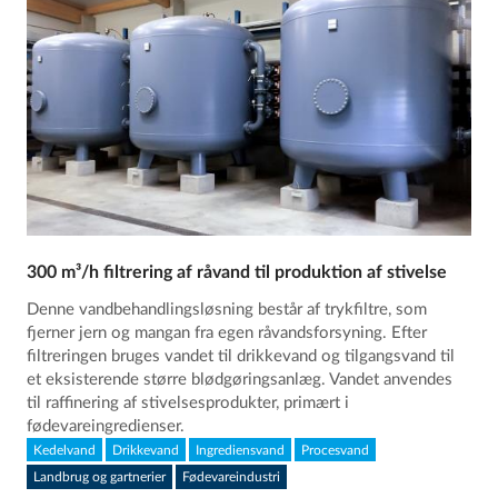
300 m³/h filtrering af råvand til produktion af stivelse
Denne vandbehandlingsløsning består af trykfiltre, som
fjerner jern og mangan fra egen råvandsforsyning. Efter
filtreringen bruges vandet til drikkevand og tilgangsvand til
et eksisterende større blødgøringsanlæg. Vandet anvendes
til raffinering af stivelsesprodukter, primært i
fødevareingredienser.
Kedelvand
Drikkevand
Ingrediensvand
Procesvand
Landbrug og gartnerier
Fødevareindustri