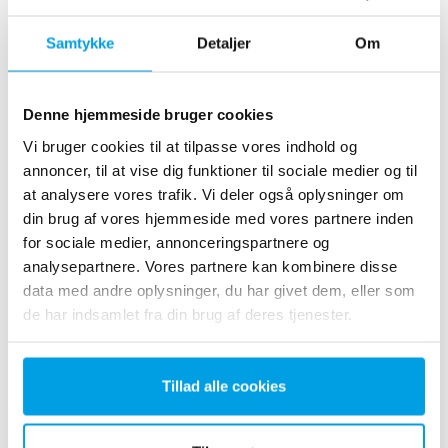
Udpumpningsanlæg til to zoner på samlet
Samtykke
Detaljer
Om
ydelse på 270 m³/h
Denne hjemmeside bruger cookies
Vi bruger cookies til at tilpasse vores indhold og
annoncer, til at vise dig funktioner til sociale medier og til
Se flere referencer
at analysere vores trafik. Vi deler også oplysninger om
din brug af vores hjemmeside med vores partnere inden
Viser 3 ud af 169 referencer
for sociale medier, annonceringspartnere og
analysepartnere. Vores partnere kan kombinere disse
data med andre oplysninger, du har givet dem, eller som
de har indsamlet fra din brug af deres tjenester.
Tillad alle cookies