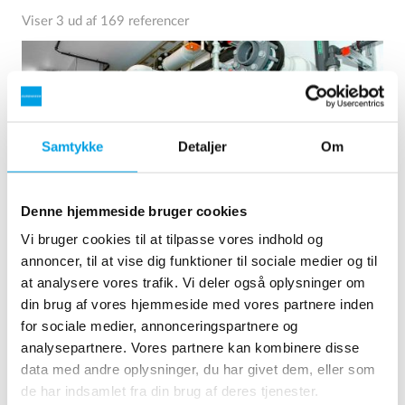
Viser 3 ud af 169 referencer
Samtykke
Detaljer
Om
Denne hjemmeside bruger cookies
Vi bruger cookies til at tilpasse vores indhold og
annoncer, til at vise dig funktioner til sociale medier og til
at analysere vores trafik. Vi deler også oplysninger om
2 x 60 m³/h ultrarent vand til kraftvarmeværk - WTP i 6
din brug af vores hjemmeside med vores partnere inden
x 40’ containere
for sociale medier, annonceringspartnere og
Kunden ønskede at opgradere det eksisterende
analysepartnere. Vores partnere kan kombinere disse
vandbehandlingsanlæg, men havde ikke mere ledig plads
data med andre oplysninger, du har givet dem, eller som
tilgængelig og ønskede, at minimere installationsarbejdet på
de har indsamlet fra din brug af deres tjenester.
brugsstedet så meget som muligt. Det blev derfor besluttet