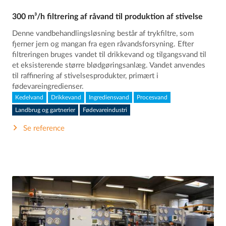
300 m³/h filtrering af råvand til produktion af stivelse
Denne vandbehandlingsløsning består af trykfiltre, som
fjerner jern og mangan fra egen råvandsforsyning. Efter
filtreringen bruges vandet til drikkevand og tilgangsvand til
et eksisterende større blødgøringsanlæg. Vandet anvendes
til raffinering af stivelsesprodukter, primært i
fødevareingredienser.
Kedelvand
Drikkevand
Ingrediensvand
Procesvand
Landbrug og gartnerier
Fødevareindustri
Se reference