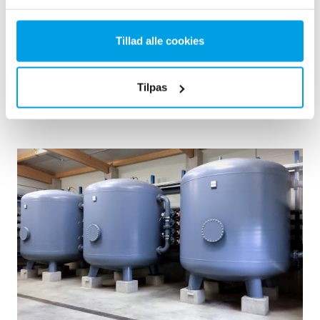
at bestille et vandbehandlingsanlæg indbygget i seks 40 '
containere. Installatio...
Kedelvand
Mobil vandbehandling
Tillad alle cookies
Kraftvarmeværker
Se reference
Tilpas