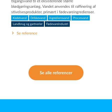
tilgangsvand til et eksisterende større
blødgøringsanlæg. Vandet anvendes til raffinering af
stivelsesprodukter, primært i fødevareingredienser.
Kedelvand
Drikkevand
Ingrediensvand
Procesvand
Landbrug og gartnerier
Fødevareindustri
Se reference
Se alle referencer