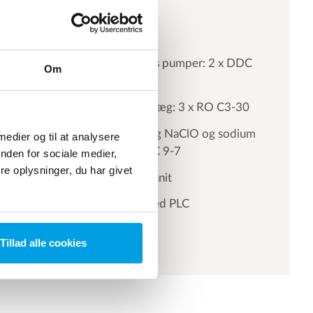
Enheder i anlægget
Antiscalent doserings pumper: 2 x DDC
Om
9-7
Omvendt osmoseanlæg: 3 x RO C3-30
Dosering af NaOH og NaClO og sodium
 medier og til at analysere
metabisulfit: 7 x DDC 9-7
nden for sociale medier,
e oplysninger, du har givet
Fuldautomatisk CIP unit
Central styretavle med PLC
Tillad alle cookies