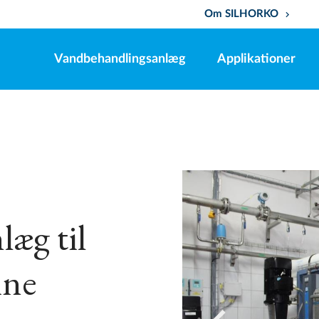
Om SILHORKO
keyboard_arrow_down
Vandbehandlingsanlæg
Applikationer
æg til
ine