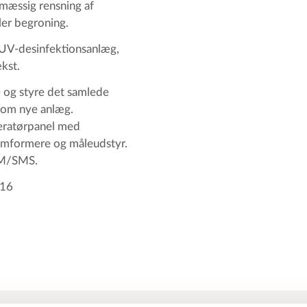
lmæssig rensning af
ler begroning.
 UV-desinfektionsanlæg,
kst.
e og styre det samlede
som nye anlæg.
eratørpanel med
omformere og måleudstyr.
SM/SMS.
316