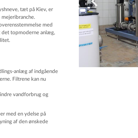
yshneve, tæt på Kiev, er
e mejeribranche.
 i overensstemmelse med
t det topmoderne anlæg,
itet.
dlings-anlæg af indgående
erne. Filtrene kan nu
 mindre vandforbrug og
er med en ydelse på
syning af den ønskede