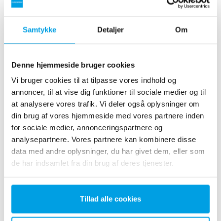
Samtykke
Detaljer
Om
2 x 60 m³/h ultrarent vand til kraftvarmeværk - WTP i 6
Denne hjemmeside bruger cookies
x 40’ containere
Vi bruger cookies til at tilpasse vores indhold og
Kunden ønskede at opgradere det eksisterende
annoncer, til at vise dig funktioner til sociale medier og til
vandbehandlingsanlæg, men havde ikke mere ledig plads
at analysere vores trafik. Vi deler også oplysninger om
tilgængelig og ønskede, at minimere installationsarbejdet på
din brug af vores hjemmeside med vores partnere inden
brugsstedet så meget som muligt. Det blev derfor besluttet
at bestille et vandbehandlingsanlæg indbygget i seks 40 '
for sociale medier, annonceringspartnere og
containere. Installatio...
analysepartnere. Vores partnere kan kombinere disse
Kedelvand
Mobil vandbehandling
data med andre oplysninger, du har givet dem, eller som
Kraftvarmeværker
de har indsamlet fra din brug af deres tjenester.
Se reference
Tillad alle cookies