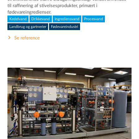
til raffinering af stivelsesprodukter, primært i
fødevareingredienser.
Kedelvand
Drikkevand
Ingrediensvand
Procesvand
Landbrug og gartnerier
Fødevareindustri
Se reference