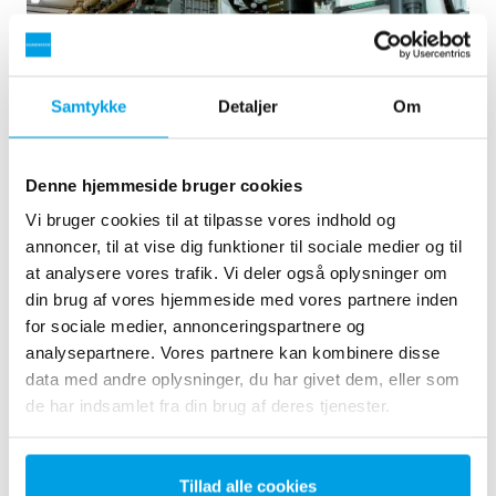
Samtykke
Detaljer
Om
Denne hjemmeside bruger cookies
2 x 60 m³/h ultrarent vand til kraftvarmeværk - WTP i 6
Vi bruger cookies til at tilpasse vores indhold og
x 40’ containere
annoncer, til at vise dig funktioner til sociale medier og til
Kunden ønskede at opgradere det eksisterende
at analysere vores trafik. Vi deler også oplysninger om
vandbehandlingsanlæg, men havde ikke mere ledig plads
din brug af vores hjemmeside med vores partnere inden
tilgængelig og ønskede, at minimere installationsarbejdet på
for sociale medier, annonceringspartnere og
brugsstedet så meget som muligt. Det blev derfor besluttet
analysepartnere. Vores partnere kan kombinere disse
at bestille et vandbehandlingsanlæg indbygget i seks 40 '
data med andre oplysninger, du har givet dem, eller som
containere. Installatio...
de har indsamlet fra din brug af deres tjenester.
Kedelvand
Mobil vandbehandling
Kraftvarmeværker
Se reference
Tillad alle cookies