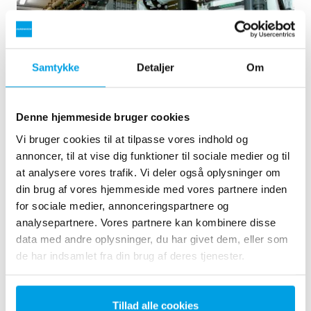
Samtykke
Detaljer
Om
Denne hjemmeside bruger cookies
2 x 60 m³/h ultrarent vand til kraftvarmeværk - WTP i 6
Vi bruger cookies til at tilpasse vores indhold og
x 40’ containere
annoncer, til at vise dig funktioner til sociale medier og til
Kunden ønskede at opgradere det eksisterende
at analysere vores trafik. Vi deler også oplysninger om
vandbehandlingsanlæg, men havde ikke mere ledig plads
din brug af vores hjemmeside med vores partnere inden
tilgængelig og ønskede, at minimere installationsarbejdet på
for sociale medier, annonceringspartnere og
brugsstedet så meget som muligt. Det blev derfor besluttet
analysepartnere. Vores partnere kan kombinere disse
at bestille et vandbehandlingsanlæg indbygget i seks 40 '
data med andre oplysninger, du har givet dem, eller som
containere. Installatio...
de har indsamlet fra din brug af deres tjenester.
Kedelvand
Mobil vandbehandling
Kraftvarmeværker
Se reference
Tillad alle cookies