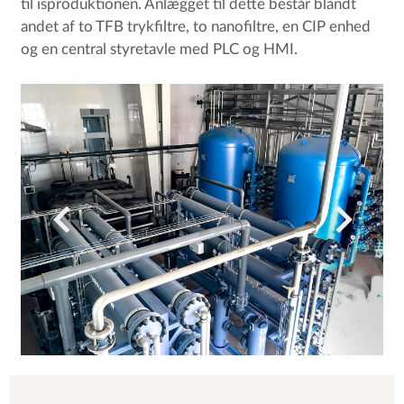
til isproduktionen. Anlægget til dette består blandt
andet af to TFB trykfiltre, to nanofiltre, en CIP enhed
og en central styretavle med PLC og HMI.