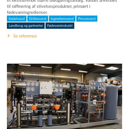
et eksisterende større blødgøringsanlæg. Vandet anvendes
til raffinering af stivelsesprodukter, primært i
fødevareingredienser.
Kedelvand
Drikkevand
Ingrediensvand
Procesvand
Landbrug og gartnerier
Fødevareindustri
Se reference