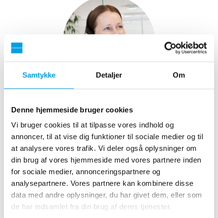
Samtykke
Detaljer
Om
Vi sidder klar til til hjælpe
Denne hjemmeside bruger cookies
Ønsker du at ændre din bestilling eller har du
Vi bruger cookies til at tilpasse vores indhold og
spørgsmål, så sidder vores serviceafdeling klar til at
annoncer, til at vise dig funktioner til sociale medier og til
hjælpe.
at analysere vores trafik. Vi deler også oplysninger om
din brug af vores hjemmeside med vores partnere inden
phone
87938300
for sociale medier, annonceringspartnere og
analysepartnere. Vores partnere kan kombinere disse
mail
service.dk@silhorko.dk
data med andre oplysninger, du har givet dem, eller som
de har indsamlet fra din brug af deres tjenester.