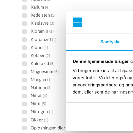
Kalium
(4)
Kedelsten
(1)
Kiselsyre
(3)
UV-des
Kloramin
(1)
UV-desin
Klordioxid
(1)
Samtykke
vækst fr
Klorid
(4)
Se pr
Kobber
(2)
Denne hjemmeside bruger c
Kuldioxid
(5)
Vi bruger cookies til at tilpas
Magnesium
(5)
vores trafik. Vi deler også 
Mangan
(1)
annonceringspartnere og anal
Natrium
(4)
dem, eller som de har indsaml
Nitrat
(4)
Nitrit
(5)
Nitrogen
(1)
Okker
(1)
Opløsningsmidler
(1)