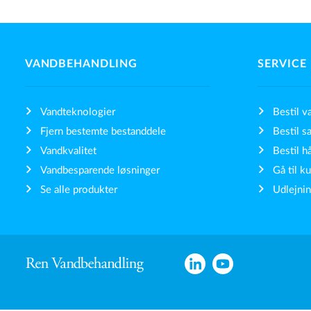
VANDBEHANDLING
SERVICE
Vandteknologier
Bestil v
Fjern bestemte bestanddele
Bestil sa
Vandkvalitet
Bestil h
Vandbesparende løsninger
Gå til k
Se alle produkter
Udlejnin