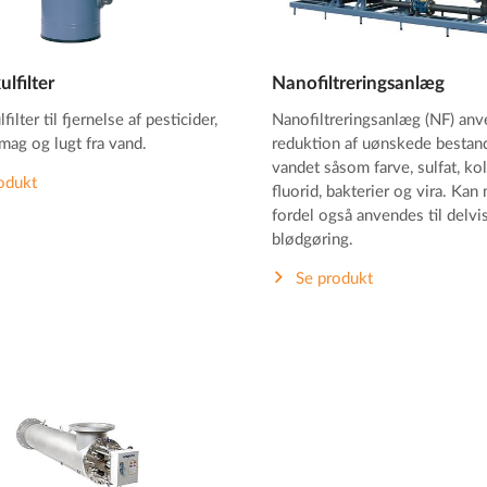
ulfilter
Nanofiltreringsanlæg
filter til fjernelse af pesticider,
Nanofiltreringsanlæg (NF) anv
 smag og lugt fra vand.
reduktion af uønskede bestand
vandet såsom farve, sulfat, kol
odukt
fluorid, bakterier og vira. Kan
fordel også anvendes til delvi
blødgøring.
Se produkt