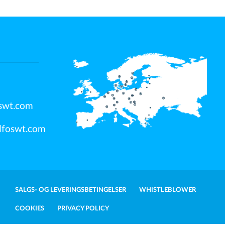
swt.com
dfoswt.com
SALGS- OG LEVERINGSBETINGELSER
WHISTLEBLOWER
COOKIES
PRIVACY POLICY