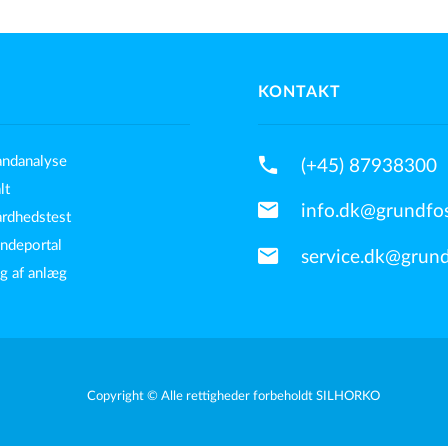
KONTAKT
phone
andanalyse
(+45) 87938300
lt
mail
info.dk@grundfo
årdhedstest
undeportal
mail
service.dk@grun
g af anlæg
Copyright © Alle rettigheder forbeholdt SILHORKO