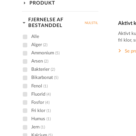
arrow_drop_down
PRODUKT
FJERNELSE AF
arrow_drop_down
Aktivt k
NULSTIL
BESTANDDEL
Aktivt kul
Alle
fri klor,
Alger
(2)
Se pr
Ammonium
(5)
Arsen
(2)
Bakterier
(2)
Bikarbonat
(5)
Fenol
(1)
Fluorid
(4)
Fosfor
(4)
Fri klor
(1)
Humus
(1)
Jern
(1)
Kalcium
(5)