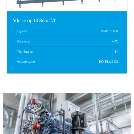
3
Ydelse op til 36 m
/h
Trykrør:
Rustfrit stål
Rørsystem:
PVC
Membraner:
8"
Anlægstype:
RO-PLUS C3