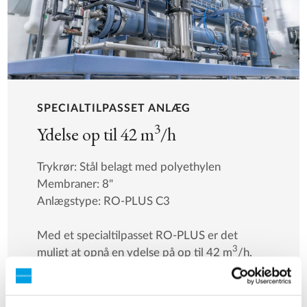
SPECIALTILPASSET ANLÆG
3
Ydelse op til 42 m
/h
Trykrør: Stål belagt med polyethylen
Membraner: 8"
Anlægstype: RO-PLUS C3
Med et specialtilpasset RO-PLUS er det
3
muligt at opnå en ydelse på op til 42 m
/h.
Anlægget er konstrueret ud fra samme
designprincipper som vores standardanlæg,
men tilpasset til dine specifikke behov.