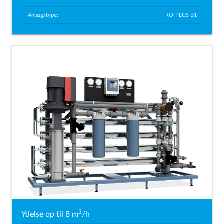
Anlægstype:
RO-PLUS B1
3
Ydelse op til 8 m
/h