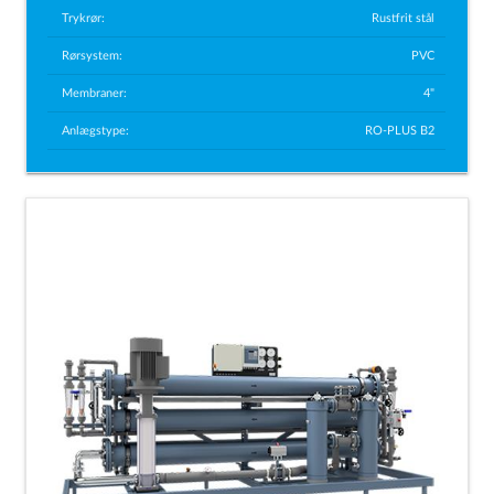
Trykrør:
Rustfrit stål
Rørsystem:
PVC
Membraner:
4"
Anlægstype:
RO-PLUS B2