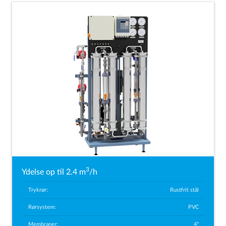
3
Ydelse op til 2.4 m
/h
Trykrør:
Rustfrit stål
Rørsystem:
PVC
Membraner:
4"