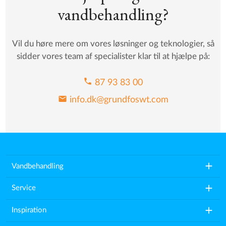
vandbehandling?
Vil du høre mere om vores løsninger og teknologier, så
sidder vores team af specialister klar til at hjælpe på:
phone
87 93 83 00
mail
info.dk@grundfoswt.com
add
Vandbehandling
add
Service
add
Inspiration