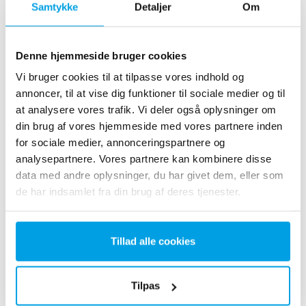
Samtykke
Detaljer
Om
Billedet viser anlægstypen RO-PLUS C3 der
leverer demineraliseret vand med lav
Denne hjemmeside bruger cookies
ledningsevne til produktion af
Vi bruger cookies til at tilpasse vores indhold og
mejeriprodukter hos Arla.
annoncer, til at vise dig funktioner til sociale medier og til
at analysere vores trafik. Vi deler også oplysninger om
din brug af vores hjemmeside med vores partnere inden
Kontakt os for yderligere
for sociale medier, annonceringspartnere og
information
analysepartnere. Vores partnere kan kombinere disse
data med andre oplysninger, du har givet dem, eller som
de har indsamlet fra din brug af deres tjenester.
Udvalgte referencer med RO-PLUS
Tillad alle cookies
Tilpas