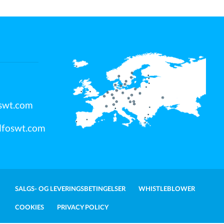
swt.com
dfoswt.com
SALGS- OG LEVERINGSBETINGELSER
WHISTLEBLOWER
COOKIES
PRIVACY POLICY