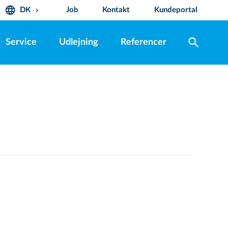
language
DK
Job
Kontakt
Kundeportal
keyboard_arrow_down
search
Service
Udlejning
Referencer