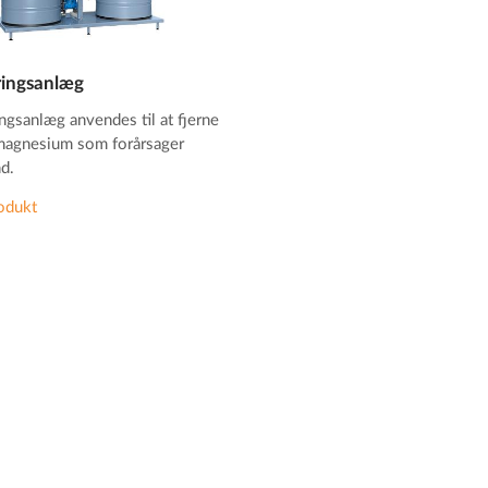
ringsanlæg
ngsanlæg anvendes til at fjerne
magnesium som forårsager
d.
odukt