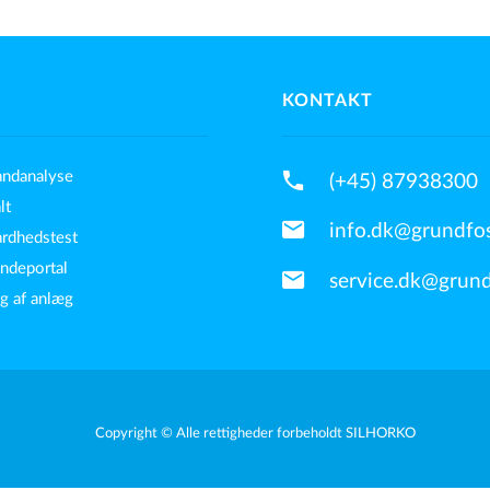
KONTAKT
phone
andanalyse
(+45) 87938300
lt
mail
info.dk@grundfo
årdhedstest
undeportal
mail
service.dk@grun
g af anlæg
Copyright © Alle rettigheder forbeholdt SILHORKO