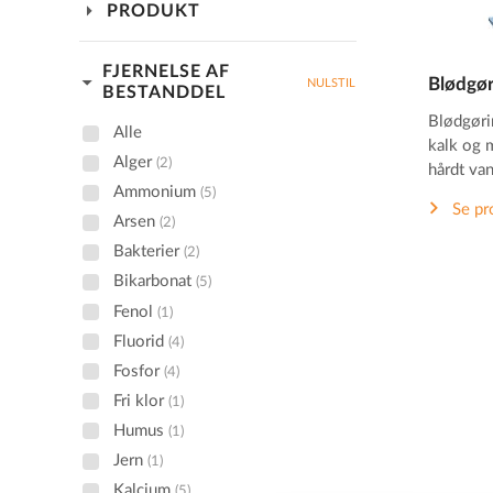
arrow_drop_down
PRODUKT
FJERNELSE AF
arrow_drop_down
Blødgø
NULSTIL
BESTANDDEL
Blødgøri
Alle
kalk og 
Alger
(2)
hårdt van
Ammonium
(5)
Se pr
Arsen
(2)
Bakterier
(2)
Bikarbonat
(5)
Fenol
(1)
Fluorid
(4)
Fosfor
(4)
Fri klor
(1)
Humus
(1)
Jern
(1)
Kalcium
(5)