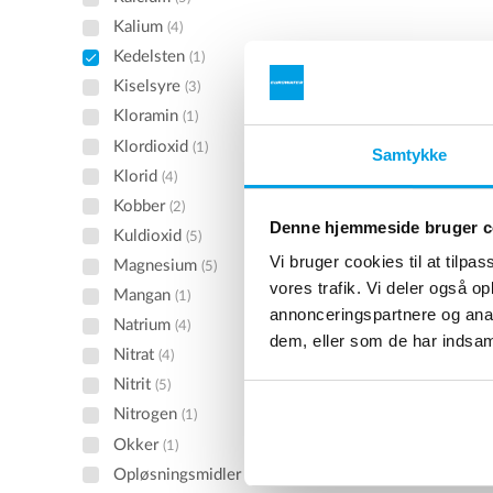
Kalium
(4)
Kedelsten
(1)
Kiselsyre
(3)
Kloramin
(1)
Klordioxid
(1)
Samtykke
Klorid
(4)
Kobber
(2)
Denne hjemmeside bruger c
Kuldioxid
(5)
Vi bruger cookies til at tilpas
Magnesium
(5)
vores trafik. Vi deler også 
Mangan
(1)
annonceringspartnere og anal
Natrium
(4)
dem, eller som de har indsaml
Nitrat
(4)
Nitrit
(5)
Nitrogen
(1)
Okker
(1)
Opløsningsmidler
(1)