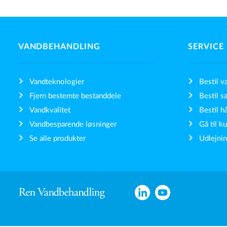
VANDBEHANDLING
SERVICE
Vandteknologier
Bestil v
Fjern bestemte bestanddele
Bestil sa
Vandkvalitet
Bestil h
Vandbesparende løsninger
Gå til k
Se alle produkter
Udlejnin