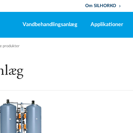
Om SILHORKO
keyboard_arrow_down
Vandbehandlingsanlæg
Applikationer
le produkter
nlæg