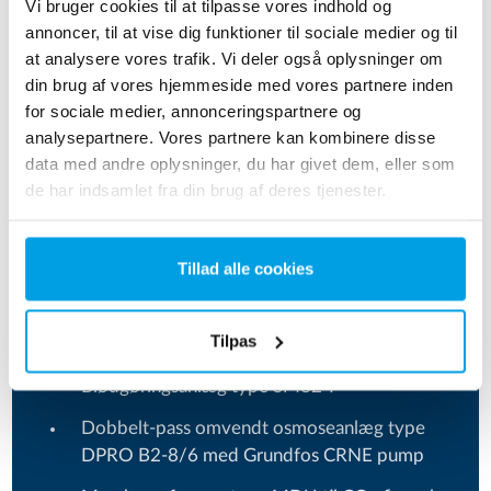
Vi bruger cookies til at tilpasse vores indhold og
der udvindes fra undergrunden og tilmed giver
annoncer, til at vise dig funktioner til sociale medier og til
processen godt 60 % mere metan på basis af den
at analysere vores trafik. Vi deler også oplysninger om
samme mængde biomasse.
din brug af vores hjemmeside med vores partnere inden
for sociale medier, annonceringspartnere og
Teknisk data
analysepartnere. Vores partnere kan kombinere disse
data med andre oplysninger, du har givet dem, eller som
Råvand: byvand uden klor
de har indsamlet fra din brug af deres tjenester.
Ydelse: 1,6 m³/h
Ledningsevne: < 5 μS/cm
Tillad alle cookies
Enheder i anlægget:
Tilpas
Blødgøringsanlæg type SM82-F
Dobbelt-pass omvendt osmoseanlæg type
DPRO B2-8/6 med Grundfos CRNE pump