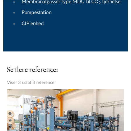
Membranafgasser type MDU til CO
fjernelse
2
Pumpestation
CIP enhed
Se flere referencer
Viser 3 ud af 3 referencer