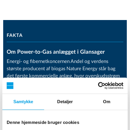
FAKTA
Om Power-to-Gas anlægget i Glansager
Energi- og fibernetkoncernen Andel og verdens
største producent af biogas Nature Energy står bag
det første kommercielle anlæg, hvor overskudsstrøm
fra vindmøller øger produktionen af biogas og
reducerer CO
-udledningen.
2
Samtykke
Detaljer
Om
Ved hjælp af elektrolyse spaltes ultrarent vand til brint
og ilt. Brinten tilsættes biomassen, hvor den går i
forbindelse med opfanget CO
. Derved dannes der
2
Denne hjemmeside bruger cookies
metangas, der har samme kvalitet, som den naturgas,