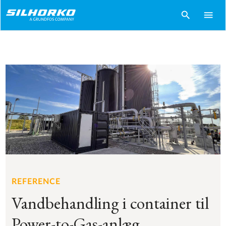
search
menu
REFERENCE
Vandbehandling i container til
Power-to-Gas-anlæg