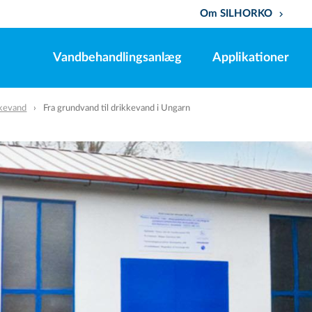
Om SILHORKO
keyboard_arrow_down
Vandbehandlingsanlæg
Applikationer
kevand
Fra grundvand til drikkevand i Ungarn