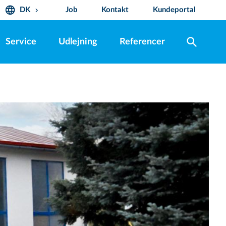
language
DK
Job
Kontakt
Kundeportal
keyboard_arrow_down
search
Service
Udlejning
Referencer