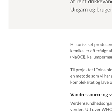
af rent drikkevan
Ungarn og bruger 
Historisk set producer
kemikalier efterfulgt a
(NaOCl), kaliumperman
Til projektet i Tolna b
en metode som vi har 
kompleksitet og lave 
Vandressource og 
Verdenssundhedsorganis
verden. Ud over WHO's 