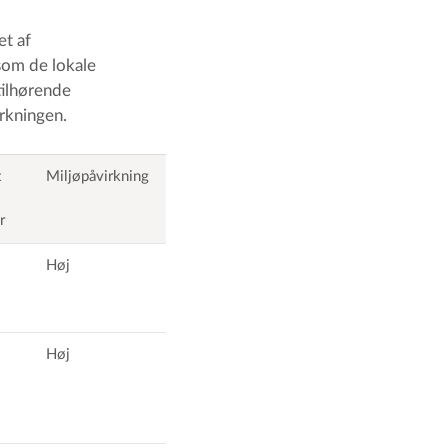
et af
som de lokale
tilhørende
rkningen.
t
Miljøpåvirkning
r
Høj
Høj