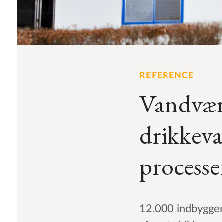
REFERENCE
Vandvær
drikkev
processe
12.000 indbygger