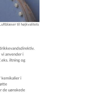
ftblæser til højkvalitets
drikkevandsdirektiv.
vi anvender i
eks. iltning og
 kemikalier i
tøtte
ner de uønskede