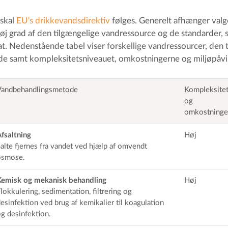
 skal
EU's drikkevandsdirektiv
følges. Generelt afhænger valg
j grad af den tilgængelige vandressource og de standarder, 
t. Nedenstående tabel viser forskellige vandressourcer, den 
 samt kompleksitetsniveauet, omkostningerne og miljøpåvi
Vandbehandlingsmetode
Kompleksite
og
omkostninge
fsaltning
Høj
alte fjernes fra vandet ved hjælp af omvendt
osmose.
Kemisk og mekanisk behandling
Høj
lokkulering, sedimentation, filtrering og
esinfektion ved brug af kemikalier til koagulation
g desinfektion.