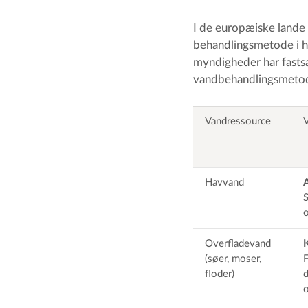
I de europæiske lande
behandlingsmetode i hø
myndigheder har fastsa
vandbehandlingsmetode
Vandressource
Havvand
A
S
Overfladevand
(søer, moser,
F
floder)
d
o