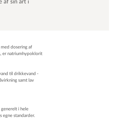
af sin art i
s med dosering af
s, er natriumhypoklorit
vand til drikkevand -
åvirkning samt lav
generelt i hele
s egne standarder.