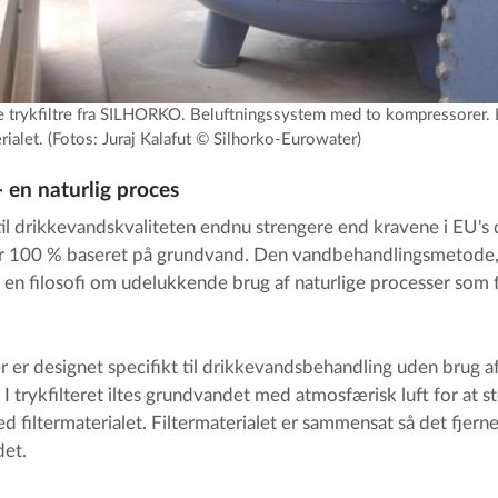
e trykfiltre fra SILHORKO. Beluftningssystem med to kompressorer. Lu
erialet. (Fotos: Juraj Kalafut © Silhorko-Eurowater)
 en naturlig proces
il drikkevandskvaliteten endnu strengere end kravene i EU's 
r 100 % baseret på grundvand. Den vandbehandlingsmetode, 
en filosofi om udelukkende brug af naturlige processer som f.
 er designet specifikt til drikkevandsbehandling uden brug af
 trykfilteret iltes grundvandet med atmosfærisk luft for at s
ed filtermaterialet. Filtermaterialet er sammensat så det fjer
det.