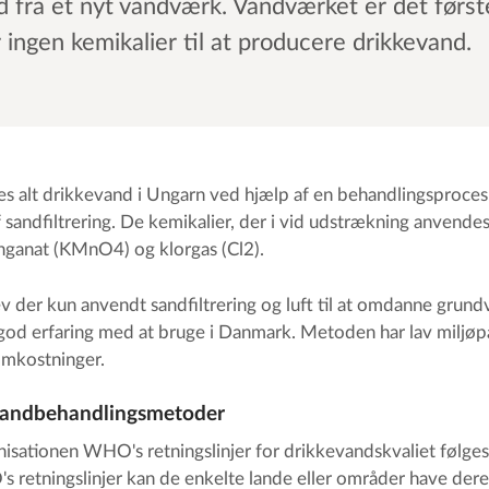
d fra et nyt vandværk. Vandværket er det første 
ingen kemikalier til at producere drikkevand.
es alt drikkevand i Ungarn ved hjælp af en behandlingsproce
f sandfiltrering. De kemikalier, der i vid udstrækning anvende
ganat (KMnO4) og klorgas (Cl2).
lev der kun anvendt sandfiltrering og luft til at omdanne grund
god erfaring med at bruge i Danmark. Metoden har lav miljøp
omkostninger.
vandbehandlingsmetoder
ationen WHO's retningslinjer for drikkevandskvaliet følges 
retningslinjer kan de enkelte lande eller områder have dere