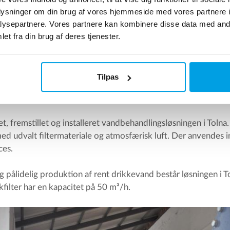
1.7
0.2
0.02
oplysninger om din brug af vores hjemmeside med vores partnere i
ysepartnere. Vores partnere kan kombinere disse data med andr
et fra din brug af deres tjenester.
0.45
0.05
0.01
0.5
0.5
0.1
Tilpas
l
 fremstillet og installeret vandbehandlingsløsningen i Toln
med udvalt filtermateriale og atmosfærisk luft. Der anvendes i
ces.
g pålidelig produktion af rent drikkevand består løsningen i Toln
ykfilter har en kapacitet på 50 m³/h.