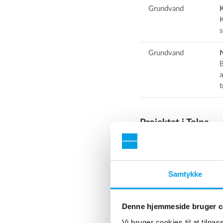
Grundvand
K
s
Grundvand
B
a
t
Projektet i Tolna
Vandressourcen i Toln
mangan, svovlbrinte og
drikkevandsdirektiv.
Samtykke
Urenhed
Enhed
Denne hjemmeside bruger c
Vi bruger cookies til at tilpas