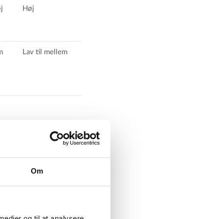
j
Høj
m
Lav til mellem
 urenheder som jern,
U's
Om
dskvalitet i Tolna
sning
 medier og til at analysere