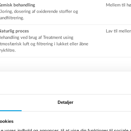
Kemisk behandling
Mellem til hø
loring, dosering af oxiderende stoffer og
andfiltrering.
Naturlig proces
Lav til melle
ehandling ved brug af Treatment using
tmosfærisk luft og filtrering i lukket eller åbne
rykfiltre.
a er grundvand fra en 60 meter dyb brønd. Vandet indeholder
 ammonium. Det skal fjernes for at opfylde standarderne i E
Detaljer
Grundvand i
Kvalitetskrav EU's
Drikkevan
Tolna
drikkevandsdirektiv
efter ren
ookies
se vores indhold og annoncer, til at vise dig funktioner til sociale