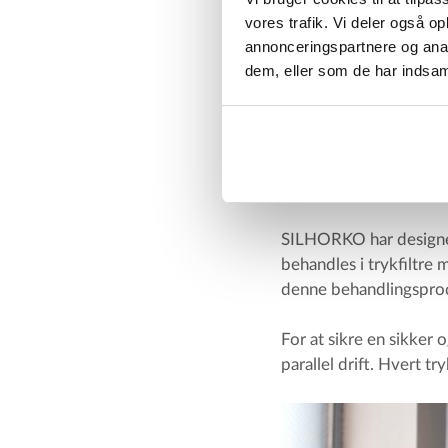
Jern
mg
vores trafik. Vi deler også 
Fe/l
annonceringspartnere og anal
dem, eller som de har indsaml
Mangan
mg
Mn/l
Ammonium
mg
NH4/
SILHORKO har designet,
behandles i trykfiltre 
denne behandlingspro
For at sikre en sikker o
parallel drift. Hvert tr